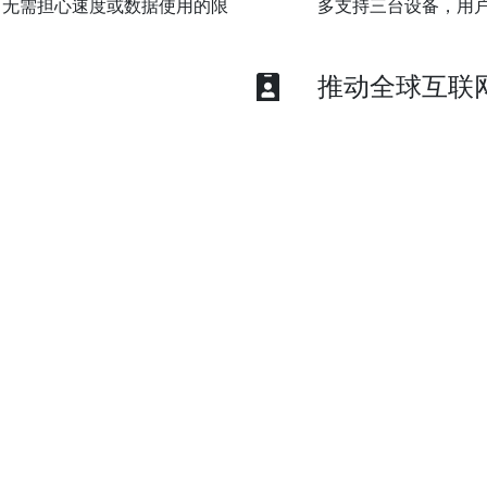
，无需担心速度或数据使用的限
多支持三台设备，用
推动全球互联
括信用卡、PayPal、微信支
游戏VPN加速器采用
绕过地理封锁以及应
博客文章
常
热门网址
产
用户评价
商