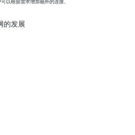
户可以根据需求增加额外的连接。
网的发展
先进的加密技术，协助用户突破在线审查限制，
用程序和服务的限制。
见问题
品特点
务合作