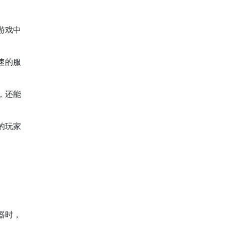
游戏中
速的服
，还能
的玩家
器时，