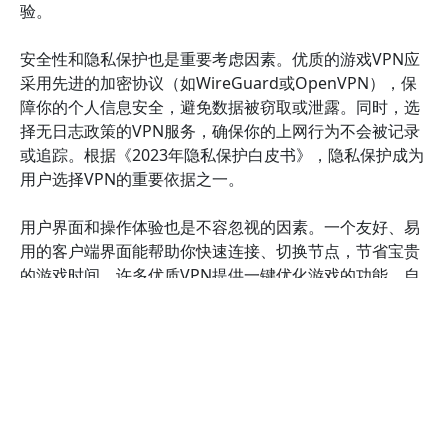
验。
安全性和隐私保护也是重要考虑因素。优质的游戏VPN应
采用先进的加密协议（如WireGuard或OpenVPN），保
障你的个人信息安全，避免数据被窃取或泄露。同时，选
择无日志政策的VPN服务，确保你的上网行为不会被记录
或追踪。根据《2023年隐私保护白皮书》，隐私保护成为
用户选择VPN的重要依据之一。
用户界面和操作体验也是不容忽视的因素。一个友好、易
用的客户端界面能帮助你快速连接、切换节点，节省宝贵
的游戏时间。许多优质VPN提供一键优化游戏的功能，自
动选择最优节点，减轻操作负担。你可以通过试用版体验
其界面设计和操作流程，确认是否符合你的使用习惯。
此外，技术支持和售后服务也是评估的重要环节。优质的
VPN供应商应提供24/7的客户服务，快速响应你的疑问和
问题。阅读用户评价，了解其服务质量，避免在关键时刻
遇到技术难题无法解决。